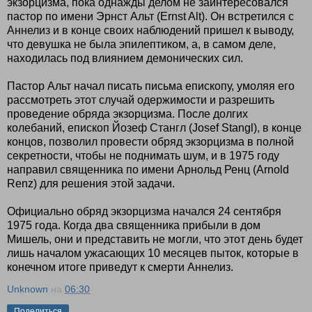
экзорцизма, пока однажды делом не заинтересовался
пастор по имени Эрнст Альт (Ernst Alt). Он встретился с
Аннелиз и в конце своих наблюдений пришел к выводу,
что девушка не была эпилептиком, а, в самом деле,
находилась под влиянием демонических сил.
Пастор Альт начал писать письма епископу, умоляя его
рассмотреть этот случай одержимости и разрешить
проведение обряда экзорцизма. После долгих
колебаний, епископ Йозеф Стангл (Josef Stangl), в конце
концов, позволил провести обряд экзорцизма в полной
секретности, чтобы не поднимать шум, и в 1975 году
направил священника по имени Арнольд Ренц (Arnold
Renz) для решения этой задачи.
Официально обряд экзорцизма начался 24 сентября
1975 года. Когда два священника прибыли в дом
Мишель, они и представить не могли, что этот день будет
лишь началом ужасающих 10 месяцев пыток, которые в
конечном итоге приведут к смерти Аннелиз.
Unknown
на
06:30
Поделиться