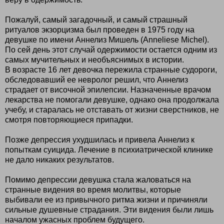
Пожалуй, самый загадочный, и самый страшный
ритуалов экзорцизма был проведен в 1975 году на
девушке по имени Аннелиз Мишель (Anneliese Michel).
По сей день этот случай одержимости остается одним из
самых мучительных и необъяснимых в истории.
В возрасте 16 лет девочка пережила странные судороги,
обследовавший ее невролог решил, что Аннелиз
страдает от височной эпилепсии. Назначенные врачом
лекарства не помогали девушке, однако она продолжала
учебу, и старалась не отставать от жизни сверстников, не
смотря повторяющиеся припадки.
Позже депрессия ухудшилась и привела Аннелиз к
попыткам суицида. Лечение в психиатрической клинике
не дало никаких результатов.
Помимо депрессии девушка стала жаловаться на
странные видения во время молитвы, которые
выбивали ее из привычного ритма жизни и причиняли
сильные душевные страдания. Эти видения были лишь
началом ужасных проблем будущего.