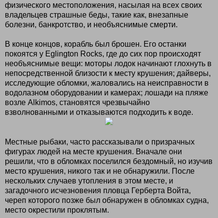
физического местоположения, насылая на всех своих
владельцев страшные беды, такие как, внезапные
болезни, банкротство, и необъяснимые смерти.
В конце концов, корабль был брошен. Его останки
покоятся у Eglington Rocks, где до сих пор происходят
необъяснимые вещи: моторы лодок начинают глохнуть в
непосредственной близости к месту крушения; дайверы,
исследующие обломки, жаловались на неисправности в
водолазном оборудовании и камерах; лошади на пляже
возле Alkimos, становятся чрезвычайно
взволнованными и отказываются подходить к воде.
Местные рыбаки, часто рассказывали о призрачных
фигурах людей на месте крушения. Вначале они
решили, что в обломках поселился бездомный, но изучив
место крушения, никого так и не обнаружили. После
нескольких случаев утопления в этом месте, и
загадочного исчезновения пловца Герберта Войта,
череп которого позже был обнаружен в обломках судна,
место окрестили проклятым.