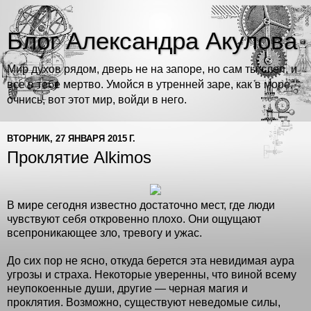
Блог Александра Акулова
Мир духов рядом, дверь не на запоре, но сам ты слеп, и
все в тебе мертво. Умойся в утренней заре, как в море,
очнись, вот этот мир, войди в него.
ВТОРНИК, 27 ЯНВАРЯ 2015 Г.
Проклятие Alkimos
В мире сегодня известно достаточно мест, где люди
чувствуют себя откровенно плохо. Они ощущают
всепроникающее зло, тревогу и ужас.
До сих пор не ясно, откуда берется эта невидимая аура
угрозы и страха. Некоторые уверенны, что виной всему
неупокоенные души, другие — черная магия и
проклятия. Возможно, существуют неведомые силы,