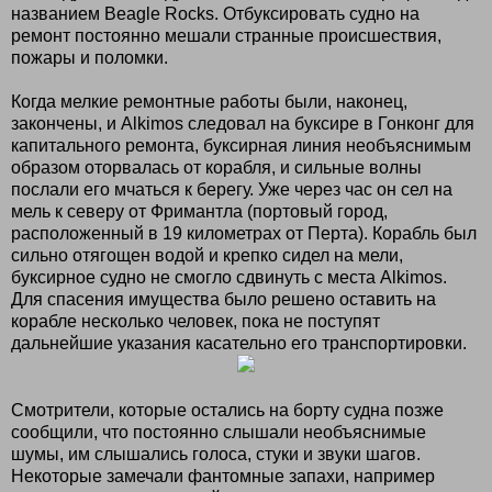
названием Beagle Rocks. Отбуксировать судно на
ремонт постоянно мешали странные происшествия,
пожары и поломки.
Когда мелкие ремонтные работы были, наконец,
закончены, и Alkimos следовал на буксире в Гонконг для
капитального ремонта, буксирная линия необъяснимым
образом оторвалась от корабля, и сильные волны
послали его мчаться к берегу. Уже через час он сел на
мель к северу от Фримантла (портовый город,
расположенный в 19 километрах от Перта). Корабль был
сильно отягощен водой и крепко сидел на мели,
буксирное судно не смогло сдвинуть с места Alkimos.
Для спасения имущества было решено оставить на
корабле несколько человек, пока не поступят
дальнейшие указания касательно его транспортировки.
Смотрители, которые остались на борту судна позже
сообщили, что постоянно слышали необъяснимые
шумы, им слышались голоса, стуки и звуки шагов.
Некоторые замечали фантомные запахи, например