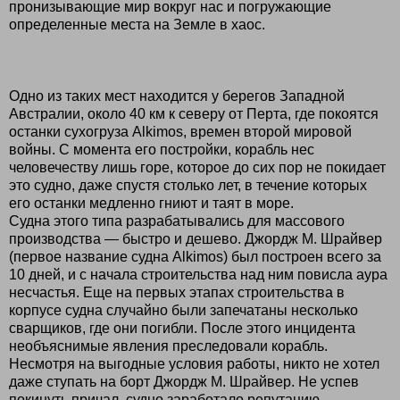
пронизывающие мир вокруг нас и погружающие
определенные места на Земле в хаос.
Одно из таких мест находится у берегов Западной
Австралии, около 40 км к северу от Перта, где покоятся
останки сухогруза Alkimos, времен второй мировой
войны. С момента его постройки, корабль нес
человечеству лишь горе, которое до сих пор не покидает
это судно, даже спустя столько лет, в течение которых
его останки медленно гниют и таят в море.
Судна этого типа разрабатывались для массового
производства — быстро и дешево. Джордж М. Шрайвер
(первое название судна Alkimos) был построен всего за
10 дней, и с начала строительства над ним повисла аура
несчастья. Еще на первых этапах строительства в
корпусе судна случайно были запечатаны несколько
сварщиков, где они погибли. После этого инцидента
необъяснимые явления преследовали корабль.
Несмотря на выгодные условия работы, никто не хотел
даже ступать на борт Джордж М. Шрайвер. Не успев
покинуть причал, судно заработало репутацию