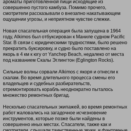
ароматы приготовленной пищи исходящие из
совершенно пустого камбуза. Помимо прочего,
смотрители рассказывали о внезапно накатывающем
ощущении угрозы, и неприятном чувстве слежки.
Новая спасательная операция была запущена в 1964
году, Alkimos был отбуксирован к Маниле судном Pacific
Star. В связи с юридическими трудностями, было решено
прекратить буксировку, и судно было поставлено на
якорь в 4 км к югу от Yanchep Beach, недалеко от места
под названием Скалы Эглингтон (Eglington Rocks).
Сильные волны сорвали Alkimos с якоря и отнесли к
скалам. Во время длительного процесса смены его
владельцев и судебных разбирательств,
отремонтировать корабль неоднократно пыталось
множество ремонтных бригад.
Несколько спасательных экипажей, во время ремонтных
работ жаловались на загадочное исчезновение
инструментов, которые позже были найдены в
совершенно иных местах. Спасатели, также как и
смотрители, слышали таинственные звуки, и фантомные