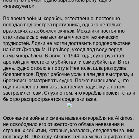
«невезучего».
Во время войны, корабль, естественно, постоянно
попадал под обстрел противника, однако не только
вражеских атак боялся экипаж. Механики постоянно
сталкивались с немыслимым числом технических
трудностей. Лодки не могли доставить продовольствие
на борт Джордж М. Шрайвер, уходя под воду перед
самым кораблем. В августе 1944 года, сухогруз стал
ареной для жестокого убийства, и самоубийства. В тот
день, судно стояло в порту в Неаполе, шла разгрузка
боеприпасов. Вдруг рабочие услышали два выстрела, и
бросились осматривать судно. Позже выяснилось, что
один из членов экипажа застрелил радистку, а потом
застрелился сам. Слухи о том, что корабль проклят стали
быстро распространятся среди экипажа.
Окончание войны и смена названия корабля на Alkimos,
не освободило его от жестокого облака невезения и
странных событий, которые, казалось, следовали за ним
повсюду. В 1963 году, Alkimos сел на мель на рифах под